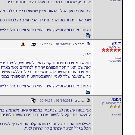
2424 הודעות
אין ספק שמדובר במסיכות מעולות עם יתרונות רבים
עם זאת למען הגילוי הנאות אציין שמעולם לא סבלתי מ
שכל אחד יבחר מה שהכי נוח לו. הכי חשוב זה לנסות כמה
הכותב אינו רופא והייעוץ אינו ייעוץ רפואי ואינו תחליף לייע
יצחק
נכתב ב - 01/14/2013 : 09:27:47
חבר של כבוד
אגב,
Israel
2424 הודעות
דווקא במסיכת נחירונים קשה מאד להשתמש, למיטב ידיע
זאת שכן האויר הקר המוזרם ישירות לנחיריים מאד מגרה 
במסיכה אפית אפשר להשתמש יותר בקלות ללא מעשיר ל
כך שהטענה שלך לעניין "הקונסטרוקטות הנוספות" במסיכה
הכותב אינו רופא והייעוץ אינו ייעוץ רפואי ואינו תחליף לייע
אפנאי
נכתב ב - 01/14/2013 : 09:44:27
חבר כבר הרבה זמן
אני בטוח ששמת לב שכתבתי במפורש שאני משתמש במע
למעשה יותר קל לי לנשום עם הנחירונים מאשר בלעדיהם
595 הודעות
אפילו אם אני רוצה לחטוף תנומה קלה אני מעדיף לשים א
הכל בגלל הצינור שנתחב לך ישירות לאף.