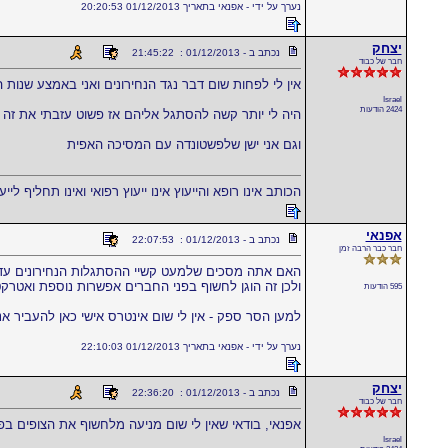
נערך על ידי - אפנאי בתאריך 01/12/2013 20:20:53
יצחק
נכתב ב - 01/12/2013 : 21:45:22
חבר של כבוד
אין לי לפחות שום דבר נגד הנחירונים ואני באמצע שנות ה- 
Israel
2424 הודעות
היה לי יותר קשה להסתגל אליהם אז פשוט עזבתי את זה
וגם אני ישן שלפשטונדה עם המסיכה האפית
הכותב אינו רופא והייעוץ אינו ייעוץ רפואי ואינו תחליף לייע
אפנאי
נכתב ב - 01/12/2013 : 22:07:53
חבר כבר הרבה זמן
האם אתה מסכים שלמעט קשיי ההסתגלות הנחירונים עדיפי
ולכן זה הוגן לחשוף בפני החברים אפשרות נוספת ואטר
595 הודעות
למען הסר ספק - אין לי שום אינטרס אישי כאן להעביר אנש
נערך על ידי - אפנאי בתאריך 01/12/2013 22:10:03
יצחק
נכתב ב - 01/12/2013 : 22:36:20
חבר של כבוד
אפנאי, בודאי שאין לי שום מניעה מלחשוף את הצופים בפו
Israel