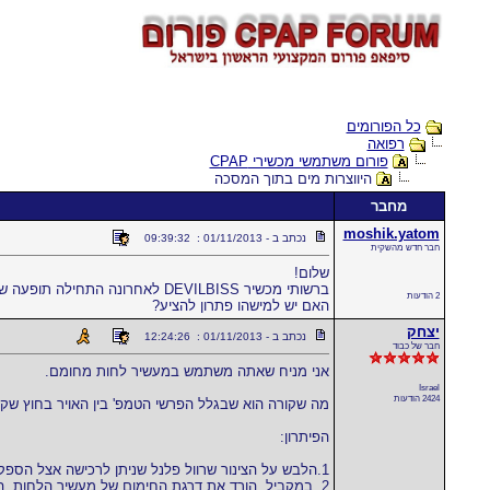
כל הפורומים
רפואה
פורום משתמשי מכשירי CPAP
היווצרות מים בתוך המסכה
מחבר
moshik.yatom
נכתב ב - 01/11/2013 : 09:39:32
חבר חדש מהשקית
שלום!
ברשותי מכשיר DEVILBISS לאחרונה התחילה תופעה שהמכשיר מייצר מים תוך כדי פעולתו, המים מתנקזים למסכה.
2 הודעות
האם יש למישהו פתרון להציע?
יצחק
נכתב ב - 01/11/2013 : 12:24:26
חבר של כבוד
אני מניח שאתה משתמש במעשיר לחות מחומם.
Israel
2424 הודעות
מה שקורה הוא שבגלל הפרשי הטמפ' בין האויר בחוץ שקר, 
הפיתרון:
1.הלבש על הצינור שרוול פלנל שניתן לרכישה אצל הספק. השרוול יבצע חייץ עם האויר החיצון.
2. במקביל, הורד את דרגת החימום של מעשיר הלחות. הדבר יצמצם את הפער בטמפ', בין החוץ לפנים.