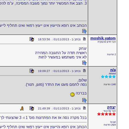
3. הצב את המכשיר יותר נמוך מגובה המסיכה, ע"מ להקשות על המים לזרום לכיוון המסיכה.
הכותב אינו רופא והייעוץ אינו ייעוץ רפואי ואינו תחליף לייע
moshik.yatom
נכתב ב - 01/11/2013 : 18:53:56
חבר חדש מהשקית
יצחק
ראשית תודה על התגובה המהירה
2 הודעות
לא איני משתמש במעשיר לחות
n/a
נכתב ב - 01/11/2013 : 19:09:27
deleted
שלום,
נסה לחמם מעט את החדר (מזגן, תנור).
1340 הודעות
בברכה
יצחק
נכתב ב - 01/11/2013 : 21:49:39
חבר של כבוד
בכל מקרה נסה אז את הפתרונות מס' 1 ו- 3 שהצעתי לך
Israel
2424 הודעות
הכותב אינו רופא והייעוץ אינו ייעוץ רפואי ואינו תחליף לייע