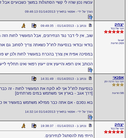
עכשיו נכון שהיו לי קשיי הסתגלות במשך כשבועיים אבל ז
נערך על ידי - אפנאי בתאריך 01/14/2013 09:46:13
יצחק
נכתב ב - 01/14/2013 : 09:49:35
חבר של כבוד
שוב, אין לי דבר נגד הנחירונים, אבל המעשיר לחות הז
Israel
2424 הודעות
בודאי ובודאי בנסיעות לחו"ל כשאתה צריך לסחוב גם אותו
במסיכה אפית אין צורך בהכרח במעשיר לחות ולכן יש פח
הכותב אינו רופא והייעוץ אינו ייעוץ רפואי ואינו תחליף לייע
אפנאי
נכתב ב - 01/14/2013 : 14:31:49
חבר כבר הרבה זמן
בנסיעות לחו"ל אני לא לוקח את המעשיר לחות - זה כבר 
[דרך אגב - בארץ אני משתמש במים מורתחים]
595 הודעות
בוא נסכם - אם אתה כבר ממילא משתמש במעשיר אז כדא
נערך על ידי - אפנאי בתאריך 01/14/2013 14:32:14
יצחק
נכתב ב - 01/14/2013 : 19:38:37
חבר של כבוד
הייתי מת להסתגל לנחירונים.