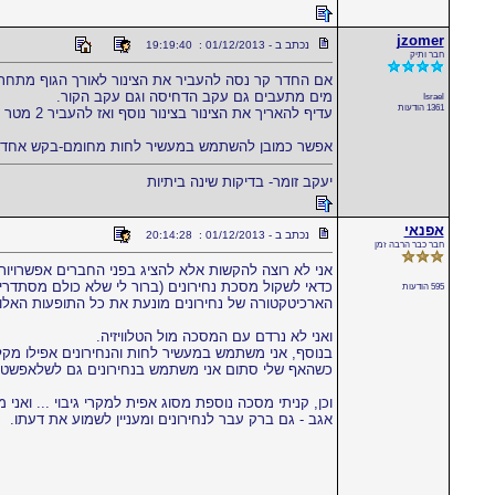
jzomer
נכתב ב - 01/12/2013 : 19:19:40
חבר ותיק
אם החדר קר נסה להעביר את הצינור לאורך הגוף מתחת 
מים מתעבים גם עקב הדחיסה וגם עקב הקור.
Israel
1361 הודעות
עדיף להאריך את הצינור בצינור נוסף ואז להעביר 2 מטר צינור לאורך הגוף.המדחס יכול להיות על כסא ליד הרגליים.
אפשר כמובן להשתמש במעשיר לחות מחומם-בקש אחד לנס
יעקב זומר- בדיקות שינה ביתיות
אפנאי
נכתב ב - 01/12/2013 : 20:14:28
חבר כבר הרבה זמן
אני לא רוצה להקשות אלא להציג בפני החברים אפשרויות הג
כדאי לשקול מסכת נחירונים (ברור לי שלא כולם מסתדרים
595 הודעות
הארכיטקטורה של נחירונים מונעת את כל התופעות האלו; ו
ואני לא נרדם עם המסכה מול הטלוויזיה.
בנוסף, אני משתמש במעשיר לחות והנחירונים אפילו מקלי
כשהאף שלי סתום אני משתמש בנחירונים גם לשלאפשטונד
וכן, קניתי מסכה נוספת מסוג אפית למקרי גיבוי ... ואני 
אגב - גם ברק עבר לנחירונים ומעניין לשמוע את דעתו.