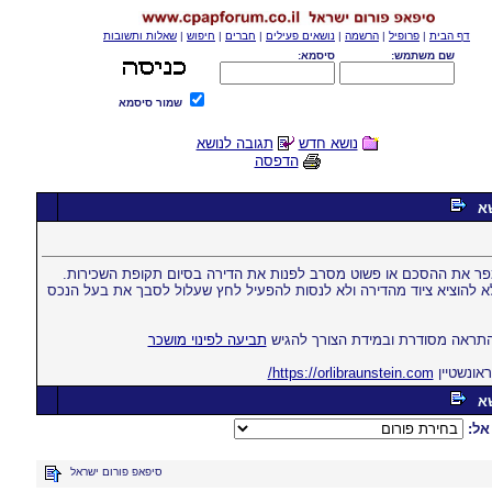
דף הבית
|
פרופיל
|
הרשמה
|
נושאים פעילים
|
חברים
|
חיפוש
|
שאלות ותשובות
שם משתמש:
סיסמא:
שמור סיסמא
נושא חדש
תגובה לנושא
הדפסה
א
פר את ההסכם או פשוט מסרב לפנות את הדירה בסיום תקופת השכירות.
 להוציא ציוד מהדירה ולא לנסות להפעיל לחץ שעלול לסבך את בעל הנכס
התראה מסודרת ובמידת הצורך להגיש
תביעה לפינוי מושכר
אונשטיין
https://orlibraunstein.com/
א
אל:
סיפאפ פורום ישראל